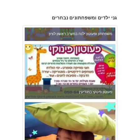
גני ילדים ומשפחתונים נבחרים
משפחתון ופעוטון ילנה במערב ראשון לציון
פעוטון פינוקי במודיעין