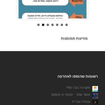
א.מ דודי שמש
מודעות ממומנות
רשומות שהוספו לאחרונה
מקס גז Max Gaz
אושר שמר - טכנאי גז מוסמך
עבודה עברית