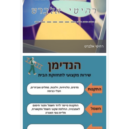
רהיטי אלברט
הנדימן בשרון - אסף