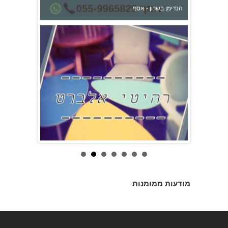
רהיטי אלברט
א.מ דודי שמש
מודעות ממומנות
ארזים - גיזום והעתקת עצים