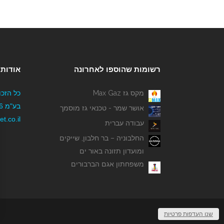
רשומות שהוספו לאחרונה
אודותי
מקס גז Max Gaz
כל הזכו
אושר שמר - טכנאי גז מוסמך
t.co.il
עבודה עברית
החלבוניה – בר חלבון, שייקים
ומועדון תזונה באור ים
משפחתון אגם הברבורים
שנו העדפות פרטיות