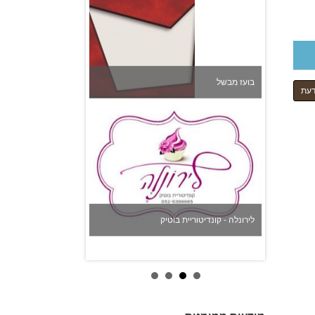
בועז מבשל
דעת
לירונלה - קונדיטוריית בוטיק