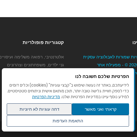
נו
קטגוריות פופולריות
יות שמורות לאבולוציה עסקית
אלטרנטיבי, רפואה משלימה ועיסויים
בע"מ 2026 © - מפעילת אתר
גני ילדים, משפחתונים וצהרונים
Mybizne
קוסמטיקה טיפוח ויופי
הפרטיות שלכם חשובה לנו
מורים לנהיגה
לידיעתכם, באתר זה נעשה שימוש ב"קבצי עוגיות" (cookies) וכלים דומים
כדי לספק חוויית גלישה טובה יותר, תוכן מותאם אישית וניתוחים סטטיסטיים.
למידע נוסף עיינו במדיניות הפרטיות שלנו.
מדיניות הפרטיות
קראתי ואני מאשר
דחה עוגיות לא חיוניות
התאמת העדפות