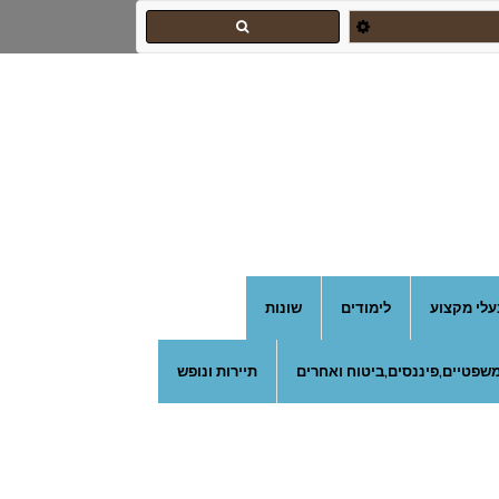
בועז מבשל
עלי מקצוע
לימודים
שונות
שפטיים,פיננסים,ביטוח ואחרים
תיירות ונופש
לירונלה - קונדיטוריית בוטיק