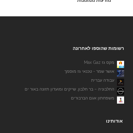
מודעות ממומנות
רשומות שהוספו לאחרונה
מקס גז Max Gaz
אושר שמר - טכנאי גז מוסמך
עבודה עברית
החלבוניה – בר חלבון, שייקים ומועדון תזונה באור ים
משפחתון אגם הברבורים
אודותינו