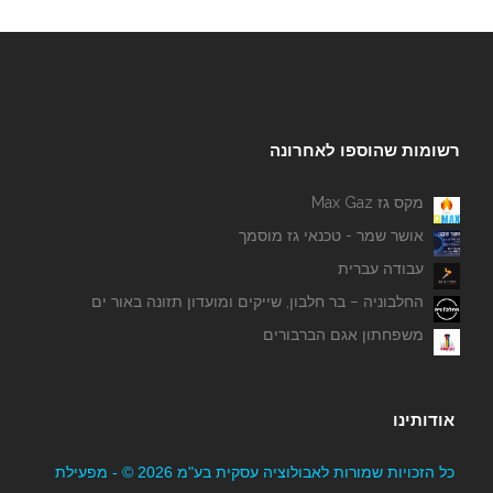
רשומות שהוספו לאחרונה
מקס גז Max Gaz
אושר שמר - טכנאי גז מוסמך
עבודה עברית
החלבוניה – בר חלבון, שייקים ומועדון תזונה באור ים
משפחתון אגם הברבורים
אודותינו
כל הזכויות שמורות לאבולוציה עסקית בע"מ 2026 © - מפעילת