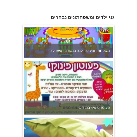
גני ילדים ומשפחתונים נבחרים
משפחתון ופעוטון ילנה במערב ראשון לציון
פעוטון פינוקי במודיעין