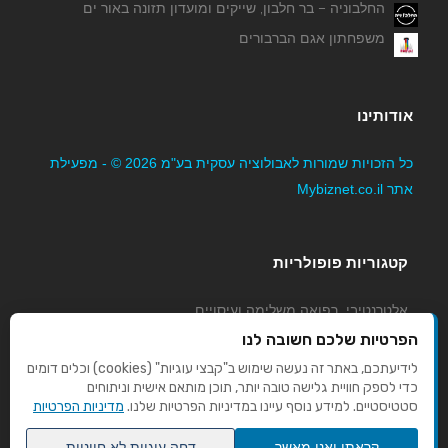
החלבוניה – בר חלבון, שייקים ומועדון תזונה באור ים
משפחתון אגם הברבורים
אודותינו
כל הזכויות שמורות לאבולוציה עסקית בע"מ 2026 © - מפעילת
אתר Mybiznet.co.il
קטגוריות פופולריות
אלטרנטיבי, רפואה משלימה ועיסויים
גני ילדים, משפחתונים וצהרונים
הפרטיות שלכם חשובה לנו
קוסמטיקה טיפוח ויופי
לידיעתכם, באתר זה נעשה שימוש ב"קבצי עוגיות" (cookies) וכלים דומים
כדי לספק חוויית גלישה טובה יותר, תוכן מותאם אישית וניתוחים
מורים לנהיגה
סטטיסטיים. למידע נוסף עיינו במדיניות הפרטיות שלנו.
מדיניות הפרטיות
קראתי ואני מאשר
דחה עוגיות לא חיוניות