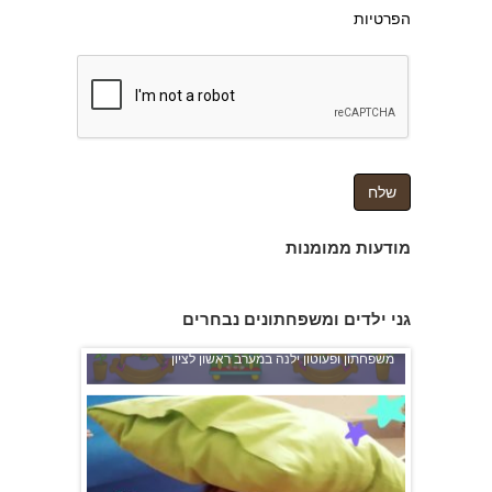
הפרטיות
צהרון בקרית אונו
מודעות ממומנות
גני ילדים ומשפחתונים נבחרים
משפחתון ופעוטון ילנה במערב ראשון לציון