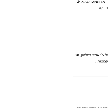
גן זילפה גן חיבוקים ונשיקות, הגן הותיק והמוכר לגילאי2-
ע"י אורלי דינלטון, גננ
צות, ...