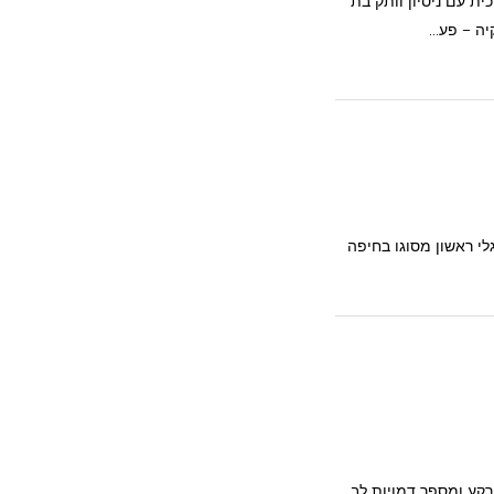
ית עם ניסיון וותק בת
נגלי ראשון מסוגו בחיפה
רקע ומספר דמויות לב