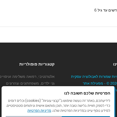
נו
קטגוריות פופולריות
יות שמורות לאבולוציה עסקית
אלטרנטיבי, רפואה משלימה ועיסויים
בע"מ 2026 © - מפעילת אתר
גני ילדים, משפחתונים וצהרונים
Mybizne
קוסמטיקה טיפוח ויופי
הפרטיות שלכם חשובה לנו
מורים לנהיגה
לידיעתכם, באתר זה נעשה שימוש ב"קבצי עוגיות" (cookies) וכלים דומים
כדי לספק חוויית גלישה טובה יותר, תוכן מותאם אישית וניתוחים סטטיסטיים.
למידע נוסף עיינו במדיניות הפרטיות שלנו.
מדיניות הפרטיות