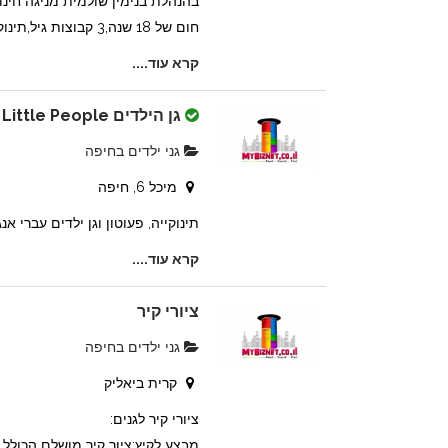
בהנהלת בנימין שולמית מניגה חינוכ
חום של 18 שנה,3 קבוצות גיל,תינוקיה – פע...
קרא עוד....
גן הילדים Little People
גני ילדים בחיפה
מיכל 6, חיפה
תינוקייה, פעוטון וגן ילדים עברי א
קרא עוד....
ציורי קיר
גני ילדים בחיפה
קרית ביאליק
ציורי קיר לגנים:
מבצע לקיץ:ציור קיר מושלם הכולל 