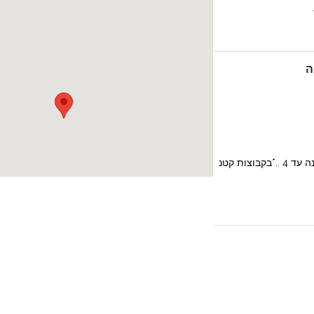
ה
* שילוב של טבע ואהבה.* לגילאי שנה עד 4 ..*בקבוצות קטנ