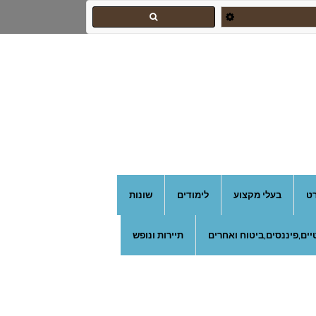
רט
בעלי מקצוע
לימודים
שונות
ים,פיננסים,ביטוח ואחרים
תיירות ונופש
צהרון בקרית אונו