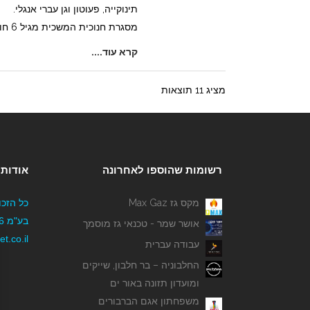
תינוקייה, פעוטון וגן עברי אנגלי.
מסגרת חנוכית המשכית מגיל 6 חודשים עד גיל 6
קרא עוד....
מציג 11 תוצאות
רשומות שהוספו לאחרונה
אודותי
מקס גז Max Gaz
כל הזכו
אושר שמר - טכנאי גז מוסמך
t.co.il
עבודה עברית
החלבוניה – בר חלבון, שייקים
ומועדון תזונה באור ים
משפחתון אגם הברבורים