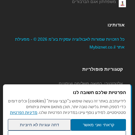
משפחתון אגם הברבורים
אודותינו
כל הזכויות שמורות לאבולוציה עסקית בע"מ 2026 © - מפעילת
אתר Mybiznet.co.il
קטגוריות פופולריות
אלטרנטיבי, רפואה משלימה ועיסויים
גני ילדים, משפחתונים וצהרונים
הפרטיות שלכם חשובה לנו
קוסמטיקה טיפוח ויופי
לידיעתכם, באתר זה נעשה שימוש ב"קבצי עוגיות" (cookies) וכלים דומים
כדי לספק חוויית גלישה טובה יותר, תוכן מותאם אישית וניתוחים
מורים לנהיגה
סטטיסטיים. למידע נוסף עיינו במדיניות הפרטיות שלנו.
מדיניות הפרטיות
קראתי ואני מאשר
דחה עוגיות לא חיוניות