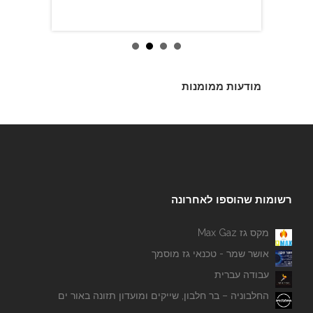
מודעות ממומנות
רשומות שהוספו לאחרונה
מקס גז Max Gaz
אושר שמר - טכנאי גז מוסמך
עבודה עברית
החלבוניה – בר חלבון, שייקים ומועדון תזונה באור ים