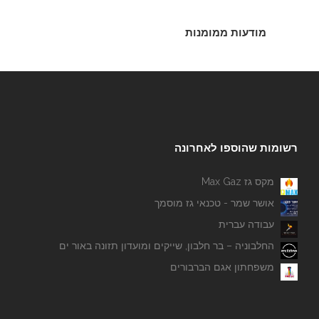
מודעות ממומנות
רשומות שהוספו לאחרונה
מקס גז Max Gaz
אושר שמר - טכנאי גז מוסמך
עבודה עברית
החלבוניה – בר חלבון, שייקים ומועדון תזונה באור ים
משפחתון אגם הברבורים