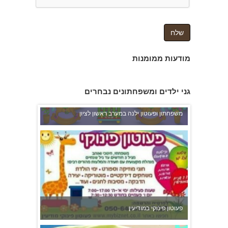
מודעות ממומנות
גני ילדים ומשפחתונים נבחרים
משפחתון ופעוטון ילנה במערב ראשון לציון
פעוטון פינוקי במודיעין