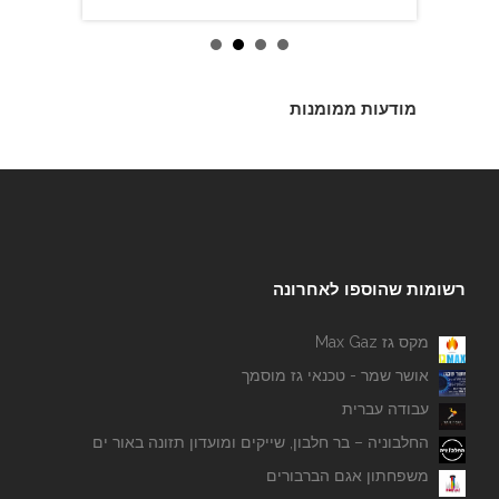
מודעות ממומנות
רשומות שהוספו לאחרונה
מקס גז Max Gaz
אושר שמר - טכנאי גז מוסמך
עבודה עברית
החלבוניה – בר חלבון, שייקים ומועדון תזונה באור ים
משפחתון אגם הברבורים