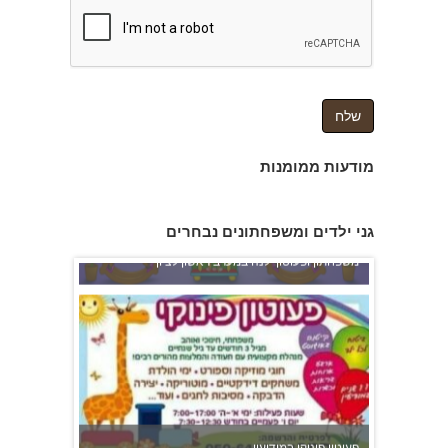
צהרון בקרית אונו
מודעות ממומנות
גני ילדים ומשפחתונים נבחרים
משפחתון ופעוטון ילנה במערב ראשון לציון
פעוטון פינוקי במודיעין