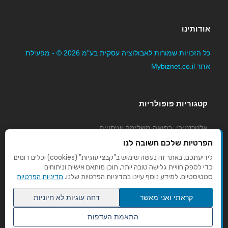
אודותינו
כל הזכויות שמורות לאבולוציה עסקית בע"מ 2026 © - מפעילת
אתר Mybiznet.co.il
קטגוריות פופולריות
אלטרנטיבי, רפואה משלימה ועיסויים
גני ילדים, משפחתונים וצהרונים
הפרטיות שלכם חשובה לנו
קוסמטיקה טיפוח ויופי
לידיעתכם, באתר זה נעשה שימוש ב"קבצי עוגיות" (cookies) וכלים דומים
כדי לספק חוויית גלישה טובה יותר, תוכן מותאם אישית וניתוחים
מורים לנהיגה
סטטיסטיים. למידע נוסף עיינו במדיניות הפרטיות שלנו.
מדיניות הפרטיות
קראתי ואני מאשר
דחה עוגיות לא חיוניות
התאמת העדפות