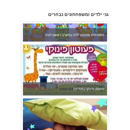
גני ילדים ומשפחתונים נבחרים
משפחתון ופעוטון ילנה במערב ראשון לציון
פעוטון פינוקי במודיעין