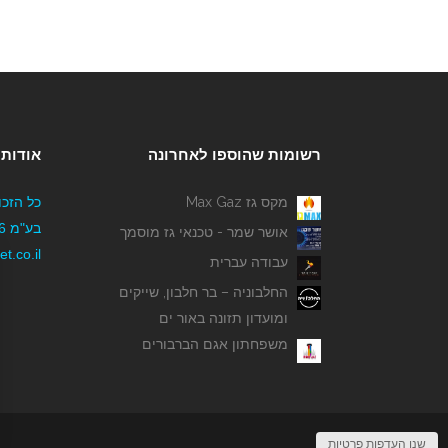
רשומות שהוספו לאחרונה
אודותי
מקס גז Max Gaz
כל הזכו
אושר שמר - טכנאי גז מוסמך
t.co.il
עבודה עברית
החלבוניה – בר חלבון, שייקים
ומועדון תזונה באור ים
משפחתון אגם הברבורים
שנו העדפות פרטיות