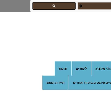
צהרון בקרית אונו
עלי מקצוע
לימודים
שונות
ים,פיננסים,ביטוח ואחרים
תיירות ונופש