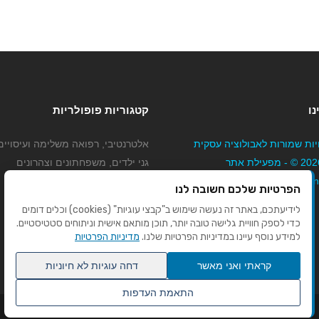
נו
קטגוריות פופולריות
יות שמורות לאבולוציה עסקית
אלטרנטיבי, רפואה משלימה ועיסויים
בע"מ 2026 © - מפעילת אתר
גני ילדים, משפחתונים וצהרונים
Mybizne
קוסמטיקה טיפוח ויופי
הפרטיות שלכם חשובה לנו
מורים לנהיגה
לידיעתכם, באתר זה נעשה שימוש ב"קבצי עוגיות" (cookies) וכלים דומים
כדי לספק חוויית גלישה טובה יותר, תוכן מותאם אישית וניתוחים סטטיסטיים.
למידע נוסף עיינו במדיניות הפרטיות שלנו.
מדיניות הפרטיות
קראתי ואני מאשר
דחה עוגיות לא חיוניות
התאמת העדפות