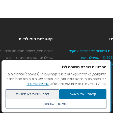
נו
קטגוריות פופולריות
יות שמורות לאבולוציה עסקית
אלטרנטיבי, רפואה משלימה ועיסויים
בע"מ 2026 © - מפעילת אתר
גני ילדים, משפחתונים וצהרונים
Mybizne
קוסמטיקה טיפוח ויופי
הפרטיות שלכם חשובה לנו
מורים לנהיגה
לידיעתכם, באתר זה נעשה שימוש ב"קבצי עוגיות" (cookies) וכלים דומים
כדי לספק חוויית גלישה טובה יותר, תוכן מותאם אישית וניתוחים סטטיסטיים.
למידע נוסף עיינו במדיניות הפרטיות שלנו.
מדיניות הפרטיות
קראתי ואני מאשר
דחה עוגיות לא חיוניות
התאמת העדפות