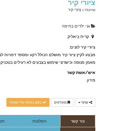
ציורי קיר
Home
>
ציורי קיר
גני ילדים בחיפה
קרית ביאליק
ציורי קיר לגנים:
מבצע לקיץ:ציור קיר מושלם הכולל רקע ומספר דמויות לבחירה ב700 ש"ח בלבד כו
מאמן מנוסה וכישרוני שימוש בצבעים לא רעילים בטכניק
איש/אשת קשר
מירון
שתף
מועדפים
בקש בעלות על רשומה
צור קשר
המלצות
תמו