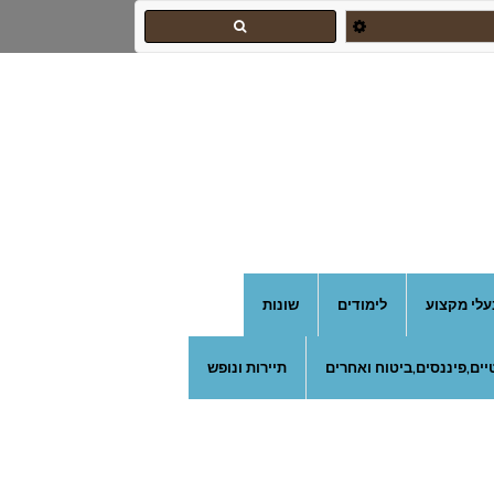
צהרון בקרית אונו
עלי מקצוע
לימודים
שונות
ים,פיננסים,ביטוח ואחרים
תיירות ונופש