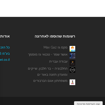
רשומות שהוספו לאחרונה
אודותי
מקס גז Max Gaz
כל הזכו
אושר שמר - טכנאי גז מוסמך
t.co.il
עבודה עברית
החלבוניה – בר חלבון, שייקים
ומועדון תזונה באור ים
משפחתון אגם הברבורים
שנו העדפות פרטיות