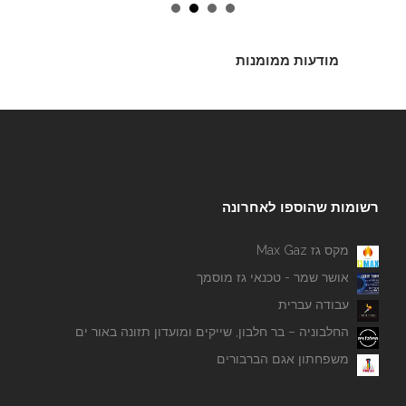
מודעות ממומנות
רשומות שהוספו לאחרונה
מקס גז Max Gaz
אושר שמר - טכנאי גז מוסמך
עבודה עברית
החלבוניה – בר חלבון, שייקים ומועדון תזונה באור ים
משפחתון אגם הברבורים