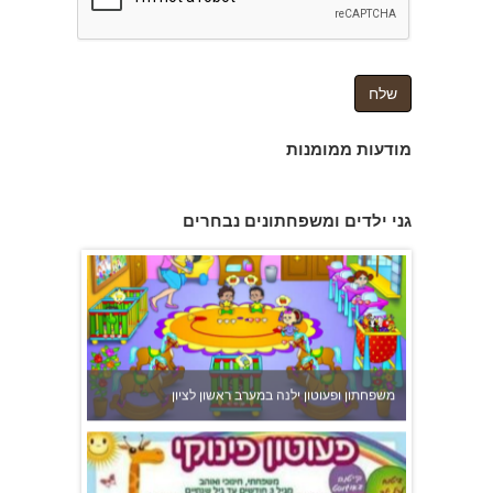
מודעות ממומנות
גני ילדים ומשפחתונים נבחרים
משפחתון ופעוטון ילנה במערב ראשון לציון
פעוטון פינוקי במודיעין