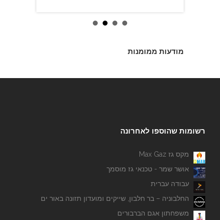
מודעות ממומנות
רשומות שהוספו לאחרונה
מקס גז Max Gaz
אושר שמר - טכנאי גז מוסמך
עבודה עברית
החלבוניה – בר חלבון, שייקים ומועדון תזונה באור ים
משפחתון אגם הברבורים