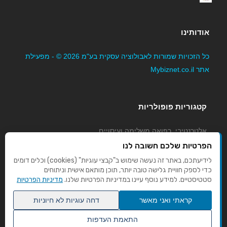
אודותינו
כל הזכויות שמורות לאבולוציה עסקית בע"מ 2026 © - מפעילת
אתר Mybiznet.co.il
קטגוריות פופולריות
אלטרנטיבי, רפואה משלימה ועיסויים
גני ילדים, משפחתונים וצהרונים
הפרטיות שלכם חשובה לנו
קוסמטיקה טיפוח ויופי
לידיעתכם, באתר זה נעשה שימוש ב"קבצי עוגיות" (cookies) וכלים דומים
כדי לספק חוויית גלישה טובה יותר, תוכן מותאם אישית וניתוחים
מורים לנהיגה
סטטיסטיים. למידע נוסף עיינו במדיניות הפרטיות שלנו.
מדיניות הפרטיות
קראתי ואני מאשר
דחה עוגיות לא חיוניות
התאמת העדפות