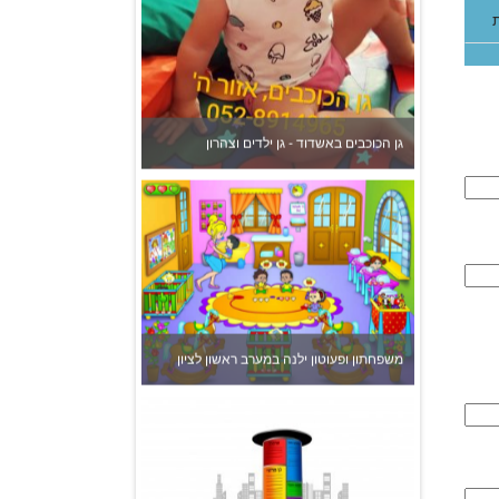
גן הכוכבים באשדוד - גן ילדים וצהרון
משפחתון ופעוטון ילנה במערב ראשון לציון
צהרון בקרית אונו