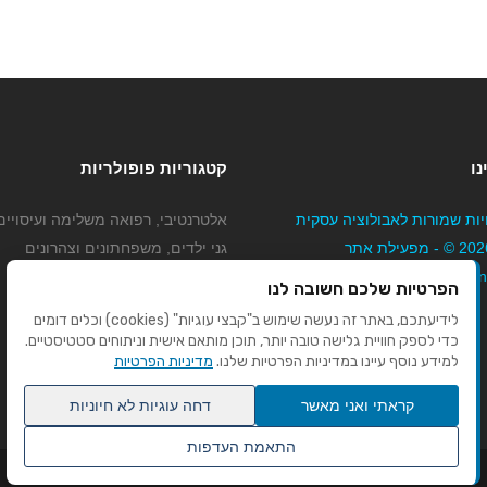
נו
קטגוריות פופולריות
יות שמורות לאבולוציה עסקית
אלטרנטיבי, רפואה משלימה ועיסויים
בע"מ 2026 © - מפעילת אתר
גני ילדים, משפחתונים וצהרונים
Mybizne
קוסמטיקה טיפוח ויופי
הפרטיות שלכם חשובה לנו
מורים לנהיגה
לידיעתכם, באתר זה נעשה שימוש ב"קבצי עוגיות" (cookies) וכלים דומים
כדי לספק חוויית גלישה טובה יותר, תוכן מותאם אישית וניתוחים סטטיסטיים.
למידע נוסף עיינו במדיניות הפרטיות שלנו.
מדיניות הפרטיות
קראתי ואני מאשר
דחה עוגיות לא חיוניות
התאמת העדפות