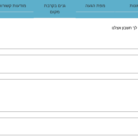
נות
מפת הגעה
גנים בקרבת
מודעות קשורות
מקום
לך חשבון אצלנו