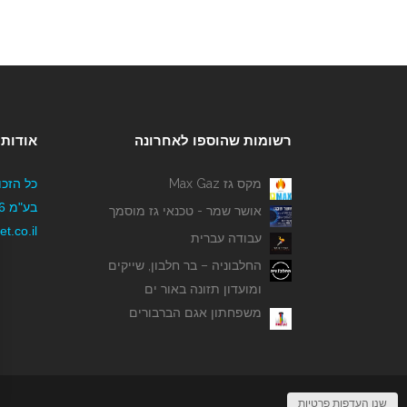
רשומות שהוספו לאחרונה
אודותי
מקס גז Max Gaz
כל הזכו
אושר שמר - טכנאי גז מוסמך
t.co.il
עבודה עברית
החלבוניה – בר חלבון, שייקים
ומועדון תזונה באור ים
משפחתון אגם הברבורים
שנו העדפות פרטיות