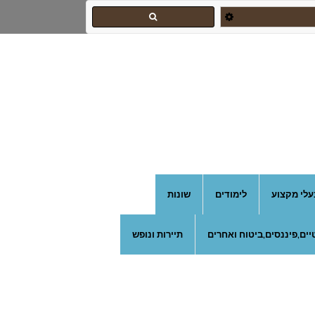
עלי מקצוע
לימודים
שונות
ים,פיננסים,ביטוח ואחרים
תיירות ונופש
צהרון בקרית אונו