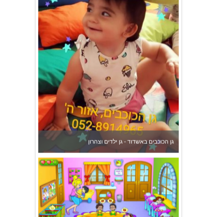
גן הכוכבים באשדוד - גן ילדים וצהרון
משפחתון ופעוטון ילנה במערב ראשון לציון