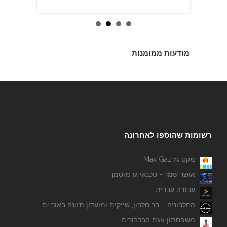
מודעות ממומנות
רשומות שהוספו לאחרונה
מקס גז Max Gaz
אושר שמר - טכנאי גז מוסמך
עבודה עברית
החלבוניה – בר חלבון, שייקים ומועדון תזונה באור ים
משפחתון אגם הברבורים