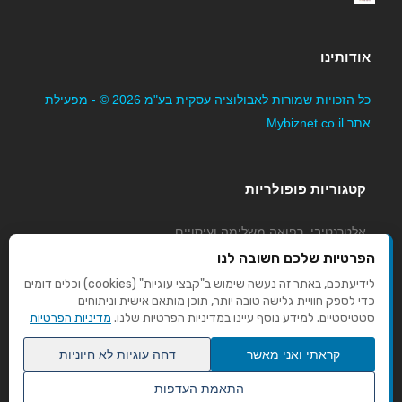
אודותינו
כל הזכויות שמורות לאבולוציה עסקית בע"מ 2026 © - מפעילת
אתר Mybiznet.co.il
קטגוריות פופולריות
אלטרנטיבי, רפואה משלימה ועיסויים
גני ילדים, משפחתונים וצהרונים
הפרטיות שלכם חשובה לנו
קוסמטיקה טיפוח ויופי
לידיעתכם, באתר זה נעשה שימוש ב"קבצי עוגיות" (cookies) וכלים דומים
כדי לספק חוויית גלישה טובה יותר, תוכן מותאם אישית וניתוחים
מורים לנהיגה
סטטיסטיים. למידע נוסף עיינו במדיניות הפרטיות שלנו.
מדיניות הפרטיות
קראתי ואני מאשר
דחה עוגיות לא חיוניות
התאמת העדפות