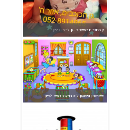
גן הכוכבים באשדוד - גן ילדים וצהרון
משפחתון ופעוטון ילנה במערב ראשון לציון