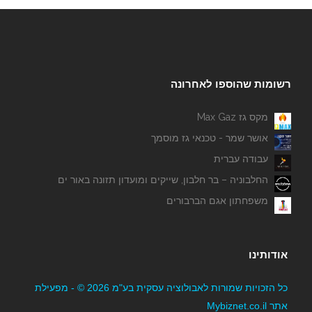
רשומות שהוספו לאחרונה
מקס גז Max Gaz
אושר שמר - טכנאי גז מוסמך
עבודה עברית
החלבוניה – בר חלבון, שייקים ומועדון תזונה באור ים
משפחתון אגם הברבורים
אודותינו
כל הזכויות שמורות לאבולוציה עסקית בע"מ 2026 © - מפעילת
אתר Mybiznet.co.il