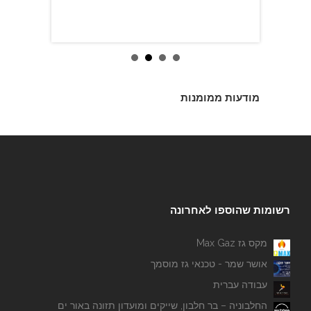
מודעות ממומנות
רשומות שהוספו לאחרונה
מקס גז Max Gaz
אושר שמר - טכנאי גז מוסמך
עבודה עברית
החלבוניה – בר חלבון, שייקים ומועדון תזונה באור ים