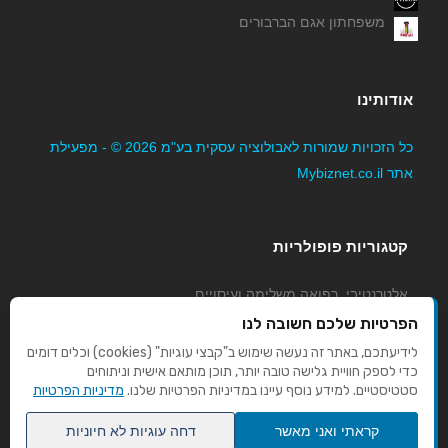
משפחתון אגם הברבורים
אודותינו
כל הזכויות שמורות לאבולוציה עסקית בע"מ 2026 © - מפעילת
אתר Mybiznet.co.il
קטגוריות פופולריות
אלטרנטיבי, רפואה משלימה ועיסויים
גני ילדים, משפחתונים וצהרונים
הפרטיות שלכם חשובה לנו
קוסמטיקה טיפוח ויופי
לידיעתכם, באתר זה נעשה שימוש ב"קבצי עוגיות" (cookies) וכלים דומים
כדי לספק חוויית גלישה טובה יותר, תוכן מותאם אישית וניתוחים
מורים לנהיגה
סטטיסטיים. למידע נוסף עיינו במדיניות הפרטיות שלנו.
מדיניות הפרטיות
קראתי ואני מאשר
דחה עוגיות לא חיוניות