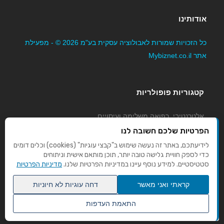
אודותינו
כל הזכויות שמורות לאבולוציה עסקית בע"מ 2026 © - מפעילת
אתר Mybiznet.co.il
קטגוריות פופולריות
אלטרנטיבי, רפואה משלימה ועיסויים
גני ילדים, משפחתונים וצהרונים
הפרטיות שלכם חשובה לנו
קוסמטיקה טיפוח ויופי
לידיעתכם, באתר זה נעשה שימוש ב"קבצי עוגיות" (cookies) וכלים דומים
כדי לספק חוויית גלישה טובה יותר, תוכן מותאם אישית וניתוחים
מורים לנהיגה
סטטיסטיים. למידע נוסף עיינו במדיניות הפרטיות שלנו.
מדיניות הפרטיות
קראתי ואני מאשר
דחה עוגיות לא חיוניות
התאמת העדפות
שנו העדפות פרטיות