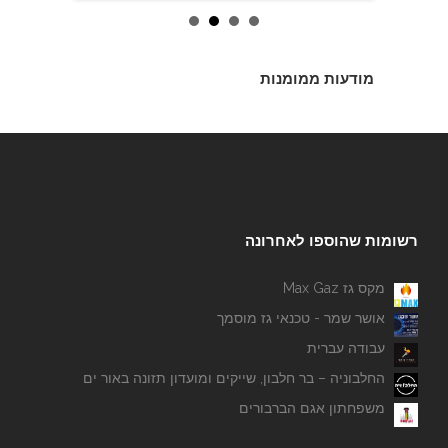
מודעות ממומנות
רשומות שהוספו לאחרונה
מקס גז Max Gaz
אושר שמר - טכנאי גז מוסמך
עבודה עברית
החלבוניה – בר חלבון, שייקים ומועדון תזונה באור ים
משפחתון אגם הברבורים