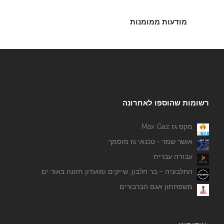
מודעות ממומנות
רשומות שהוספו לאחרונה
מקס גז Max Gaz
אושר שמר - טכנאי גז מוסמך
עבודה עברית
החלבוניה – בר חלבון, שייקים ומועדון תזונה באור ים
משפחתון אגם הברבורים