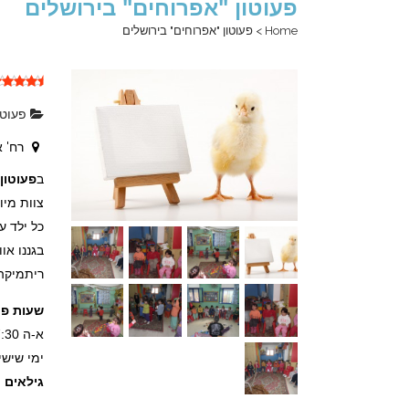
פעוטון "אפרוחים" בירושלים
Home
>
פעוטון "אפרוחים" בירושלים
פעוטו
רח' אנילביץ 64
ב
פעוטון
צוות מיו
כל ילד ע
בגננו או
ריתמיקה,
שעות פע
א-ה 7:30 עד 16:00
ימי שישי : 7:30 עד 12:00 .אופציה מ: 7:15
גילאים
: 