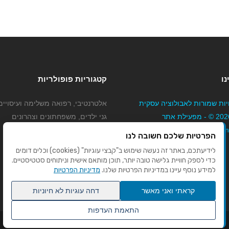
נו
קטגוריות פופולריות
יות שמורות לאבולוציה עסקית
אלטרנטיבי, רפואה משלימה ועיסויים
בע"מ 2026 © - מפעילת אתר
גני ילדים, משפחתונים וצהרונים
Mybizne
קוסמטיקה טיפוח ויופי
הפרטיות שלכם חשובה לנו
מורים לנהיגה
לידיעתכם, באתר זה נעשה שימוש ב"קבצי עוגיות" (cookies) וכלים דומים
כדי לספק חוויית גלישה טובה יותר, תוכן מותאם אישית וניתוחים סטטיסטיים.
למידע נוסף עיינו במדיניות הפרטיות שלנו.
מדיניות הפרטיות
קראתי ואני מאשר
דחה עוגיות לא חיוניות
התאמת העדפות