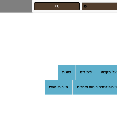
צהרון בקרית אונו
עלי מקצוע
לימודים
שונות
ים,פיננסים,ביטוח ואחרים
תיירות ונופש