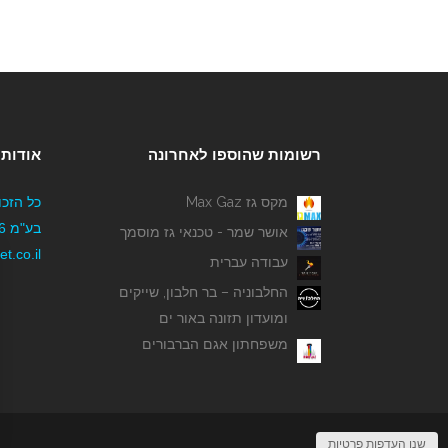
רשומות שהוספו לאחרונה
אודותי
מקס גז Max Gaz
כל הזכו
אושר שמר - טכנאי גז מוסמך
t.co.il
עבודה עברית
החלבוניה – בר חלבון, שייקים
ומועדון תזונה באור ים
משפחתון אגם הברבורים
שנו העדפות פרטיות