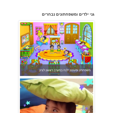
גני ילדים ומשפחתונים נבחרים
משפחתון ופעוטון ילנה במערב ראשון לציון