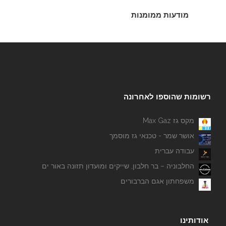
מודעות ממומנות
רשומות שהוספו לאחרונה
מקס גז Max Gaz
אושר שמר - טכנאי גז מוסמך
עבודה עברית
החלבוניה – בר חלבון, שייקים ומועדון תזונה באור ים
משפחתון אגם הברבורים
אודותינו