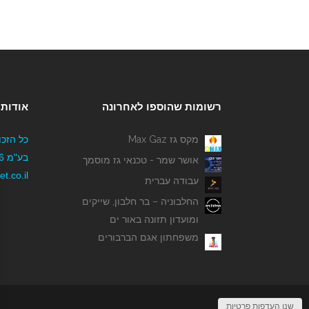
רשומות שהוספו לאחרונה
אודותי
מקס גז Max Gaz
כל הזכו
אושר שמר - טכנאי גז מוסמך
t.co.il
עבודה עברית
החלבוניה – בר חלבון, שייקים
ומועדון תזונה באור ים
משפחתון אגם הברבורים
שנו העדפות פרטיות