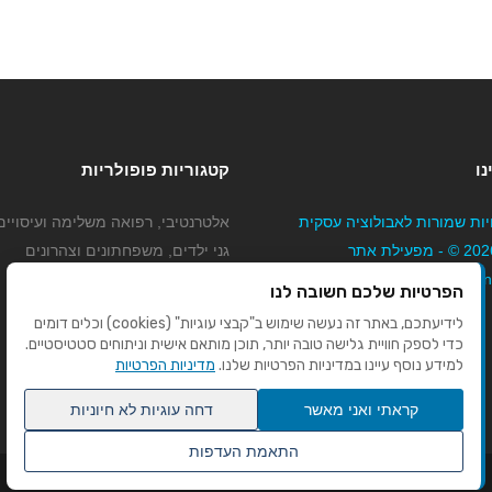
נו
קטגוריות פופולריות
יות שמורות לאבולוציה עסקית
אלטרנטיבי, רפואה משלימה ועיסויים
בע"מ 2026 © - מפעילת אתר
גני ילדים, משפחתונים וצהרונים
Mybizne
קוסמטיקה טיפוח ויופי
הפרטיות שלכם חשובה לנו
מורים לנהיגה
לידיעתכם, באתר זה נעשה שימוש ב"קבצי עוגיות" (cookies) וכלים דומים
כדי לספק חוויית גלישה טובה יותר, תוכן מותאם אישית וניתוחים סטטיסטיים.
למידע נוסף עיינו במדיניות הפרטיות שלנו.
מדיניות הפרטיות
קראתי ואני מאשר
דחה עוגיות לא חיוניות
התאמת העדפות