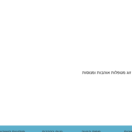
וג מטפלות אוהבות ומנוסות
נות
מפת הגעה
גנים בקרבת
מודעות קשורות