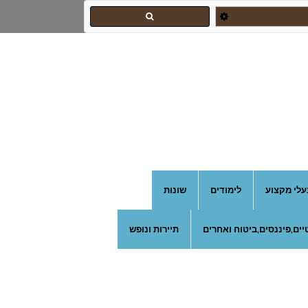
עלי מקצוע
לימודים
שונות
ים,פיננסים,ביטוח ואחרים
תיירות ונופש