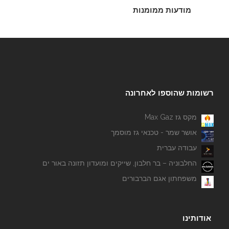
מודעות ממומנות
רשומות שהוספו לאחרונה
מקס גז Max Gaz
אושר שמר - טכנאי גז מוסמך
עבודה עברית
החלבוניה – בר חלבון, שייקים ומועדון תזונה באור ים
משפחתון אגם הברבורים
אודותינו