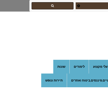
עלי מקצוע
לימודים
שונות
ים,פיננסים,ביטוח ואחרים
תיירות ונופש
צהרון בקרית אונו