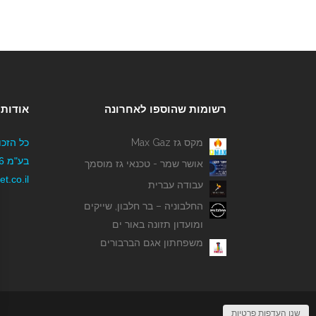
רשומות שהוספו לאחרונה
אודותי
מקס גז Max Gaz
כל הזכו
אושר שמר - טכנאי גז מוסמך
t.co.il
עבודה עברית
החלבוניה – בר חלבון, שייקים
ומועדון תזונה באור ים
משפחתון אגם הברבורים
שנו העדפות פרטיות