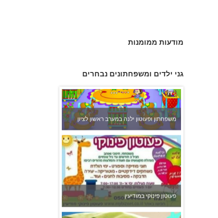
מודעות ממומנות
גני ילדים ומשפחתונים נבחרים
משפחתון ופעוטון ילנה במערב ראשון לציון
פעוטון פינוקי במודיעין