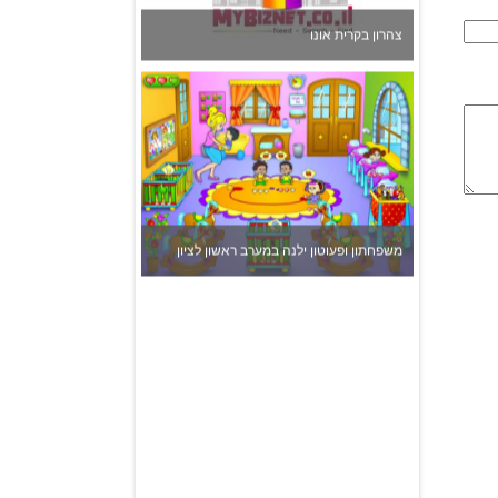
משפחתון ופעוטון ילנה במערב ראשון לציון