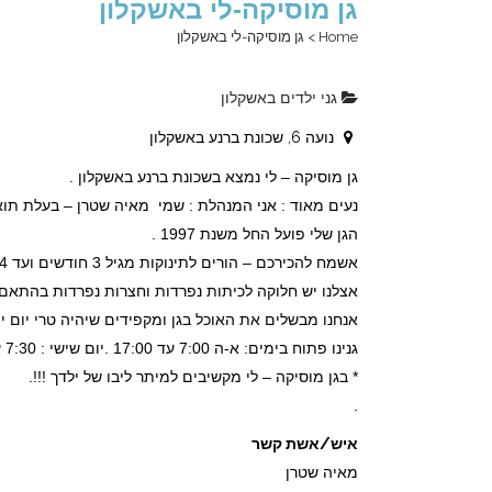
גן מוסיקה-לי באשקלון
Home
>
גן מוסיקה-לי באשקלון
גני ילדים באשקלון
נועה 6, שכונת ברנע באשקלון
גן מוסיקה – לי נמצא בשכונת ברנע באשקלון .
נעים מאוד : אני המנהלת : שמי מאיה שטרן – בעלת תואר
הגן שלי פועל החל משנת 1997 .
אשמח להכירכם – הורים לתינוקות מגיל 3 חודשים ועד 4 שנים:
אצלנו יש חלוקה לכיתות נפרדות וחצרות נפרדות בהתאם 
אנחנו מבשלים את האוכל בגן ומקפידים שיהיה טרי יום יו
גנינו פתוח בימים: א-ה 7:00 עד 17:00 .יום שישי : 7:30 עד 12:00 .
* בגן מוסיקה – לי מקשיבים למיתר ליבו של ילדך !!!.
.
איש/אשת קשר
מאיה שטרן