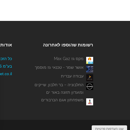
רשומות שהוספו לאחרונה
אודותי
מקס גז Max Gaz
כל הזכו
אושר שמר - טכנאי גז מוסמך
t.co.il
עבודה עברית
החלבוניה – בר חלבון, שייקים
ומועדון תזונה באור ים
משפחתון אגם הברבורים
שנו העדפות פרטיות