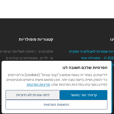
נו
קטגוריות פופולריות
יות שמורות לאבולוציה עסקית
אלטרנטיבי, רפואה משלימה ועיסויים
בע"מ 2026 © - מפעילת אתר
גני ילדים, משפחתונים וצהרונים
Mybizne
קוסמטיקה טיפוח ויופי
הפרטיות שלכם חשובה לנו
מורים לנהיגה
לידיעתכם, באתר זה נעשה שימוש ב"קבצי עוגיות" (cookies) וכלים דומים
כדי לספק חוויית גלישה טובה יותר, תוכן מותאם אישית וניתוחים סטטיסטיים.
למידע נוסף עיינו במדיניות הפרטיות שלנו.
מדיניות הפרטיות
קראתי ואני מאשר
דחה עוגיות לא חיוניות
התאמת העדפות