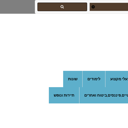
צהרון בקרית אונו
עלי מקצוע
לימודים
שונות
ים,פיננסים,ביטוח ואחרים
תיירות ונופש