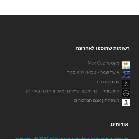
רשומות שהוספו לאחרונה
מקס גז Max Gaz
אושר שמר - טכנאי גז מוסמך
עבודה עברית
החלבוניה – בר חלבון, שייקים ומועדון תזונה באור ים
משפחתון אגם הברבורים
אודותינו