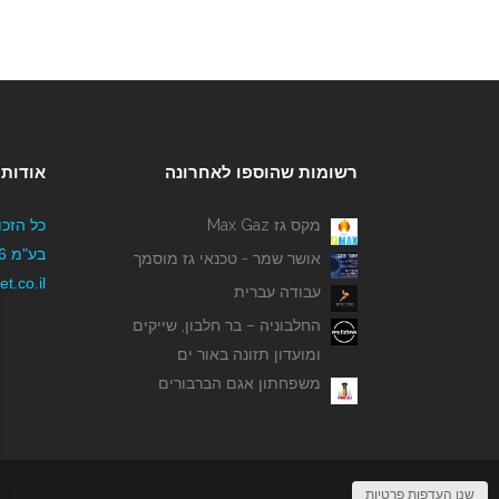
רשומות שהוספו לאחרונה
אודותי
מקס גז Max Gaz
כל הזכו
אושר שמר - טכנאי גז מוסמך
t.co.il
עבודה עברית
החלבוניה – בר חלבון, שייקים
ומועדון תזונה באור ים
משפחתון אגם הברבורים
שנו העדפות פרטיות