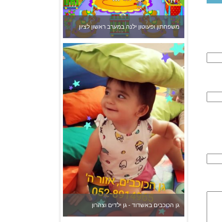
משפחתון ופעוטון ילנה במערב ראשון לציון
גן הכוכבים באשדוד - גן ילדים וצהרון