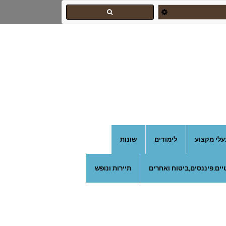
עלי מקצוע
לימודים
שונות
ים,פיננסים,ביטוח ואחרים
תיירות ונופש