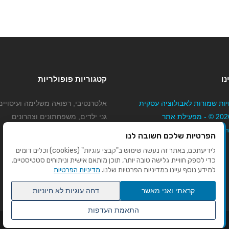
נו
קטגוריות פופולריות
יות שמורות לאבולוציה עסקית
אלטרנטיבי, רפואה משלימה ועיסויים
בע"מ 2026 © - מפעילת אתר
גני ילדים, משפחתונים וצהרונים
Mybizne
קוסמטיקה טיפוח ויופי
הפרטיות שלכם חשובה לנו
מורים לנהיגה
לידיעתכם, באתר זה נעשה שימוש ב"קבצי עוגיות" (cookies) וכלים דומים
כדי לספק חוויית גלישה טובה יותר, תוכן מותאם אישית וניתוחים סטטיסטיים.
למידע נוסף עיינו במדיניות הפרטיות שלנו.
מדיניות הפרטיות
קראתי ואני מאשר
דחה עוגיות לא חיוניות
התאמת העדפות