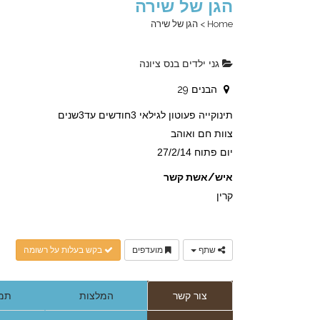
הגן של שירה
Home
>
הגן של שירה
גני ילדים בנס ציונה
הבנים 29
תינוקייה פעוטון לגילאי 3חודשים עד3שנים
צוות חם ואוהב
יום פתוח 27/2/14
איש/אשת קשר
קרין
שתף
מועדפים
בקש בעלות על רשומה
צור קשר
המלצות
תמו