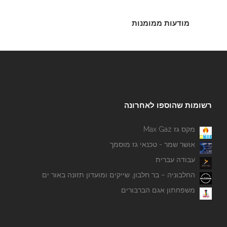
מודעות ממומנות
רשומות שהוספו לאחרונה
מקס גז Max Gaz
אושר שמר - טכנאי גז מוסמך
עבודה עברית
החלבוניה – בר חלבון, שייקים ומועדון תזונה באור ים
משפחתון אגם הברבורים