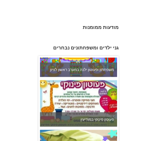
מודעות ממומנות
גני ילדים ומשפחתונים נבחרים
משפחתון ופעוטון ילנה במערב ראשון לציון
פעוטון פינוקי במודיעין