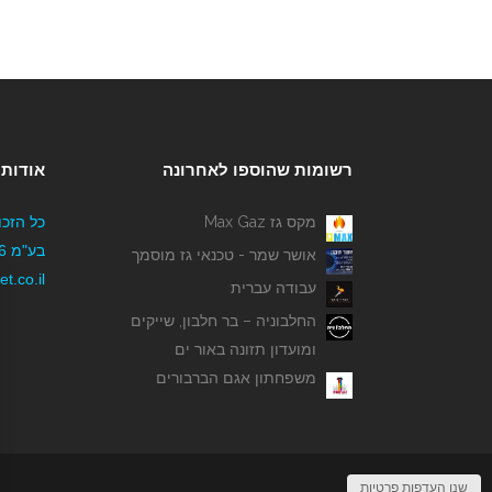
רשומות שהוספו לאחרונה
אודותי
מקס גז Max Gaz
כל הזכו
אושר שמר - טכנאי גז מוסמך
t.co.il
עבודה עברית
החלבוניה – בר חלבון, שייקים
ומועדון תזונה באור ים
משפחתון אגם הברבורים
שנו העדפות פרטיות