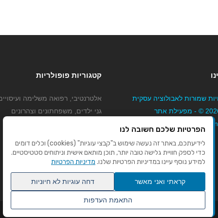
נו
קטגוריות פופולריות
יות שמורות לאבולוציה עסקית
אלטרנטיבי, רפואה משלימה ועיסויים
בע"מ 2026 © - מפעילת אתר
גני ילדים, משפחתונים וצהרונים
Mybizne
קוסמטיקה טיפוח ויופי
הפרטיות שלכם חשובה לנו
מורים לנהיגה
לידיעתכם, באתר זה נעשה שימוש ב"קבצי עוגיות" (cookies) וכלים דומים
כדי לספק חוויית גלישה טובה יותר, תוכן מותאם אישית וניתוחים סטטיסטיים.
למידע נוסף עיינו במדיניות הפרטיות שלנו.
מדיניות הפרטיות
קראתי ואני מאשר
דחה עוגיות לא חיוניות
התאמת העדפות