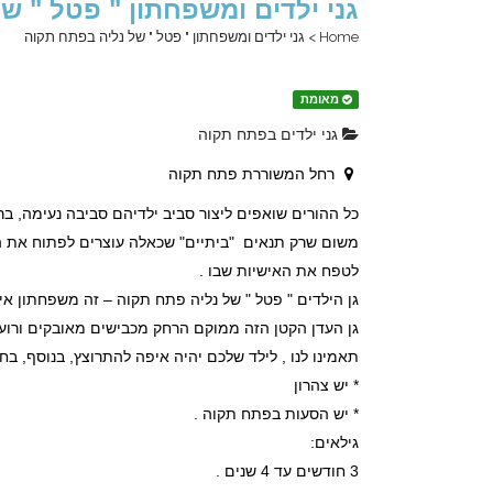
גני ילדים ומשפחתון " פטל " ש
Home
>
גני ילדים ומשפחתון " פטל " של נליה בפתח תקוה
מאומת
גני ילדים בפתח תקוה
רחל המשוררת פתח תקוה
כל ההורים שואפים ליצור סביב ילדיהם סביבה נעימה, ברי
משום שרק תנאים "ביתיים" שכאלה עוצרים לפתוח את הפ
לטפח את האישיות שבו .
גן הילדים " פטל " של נליה פתח תקוה – זה משפחתון איכ
גן העדן הקטן הזה ממוקם הרחק מכבישים מאובקים ורועשי
תאמינו לנו , לילד שלכם יהיה איפה להתרוצץ, בנוסף, ב
* יש צהרון
* יש הסעות בפתח תקוה .
גילאים:
3 חודשים עד 4 שנים .