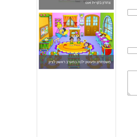
משפחתון ופעוטון ילנה במערב ראשון לציון