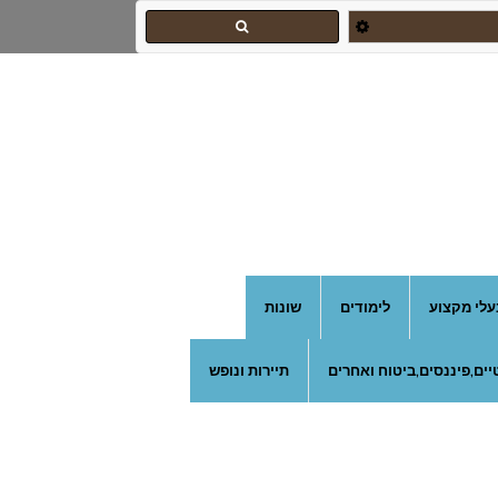
עלי מקצוע
לימודים
שונות
ים,פיננסים,ביטוח ואחרים
תיירות ונופש
צהרון בקרית אונו