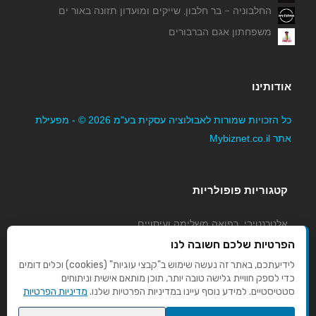
החלבוניה – בר חלבון, שייקים ומועדון תזונה באור ים
משפחתון אגם הברבורים
אודותינו
כל הזכויות שמורות לאבולוציה עסקית בע"מ 2026 © - מפעילת
אתר Mybiznet.co.il
קטגוריות פופולריות
אלטרנטיבי, רפואה משלימה ועיסויים
גני ילדים, משפחתונים וצהרונים
הפרטיות שלכם חשובה לנו
קוסמטיקה טיפוח ויופי
לידיעתכם, באתר זה נעשה שימוש ב"קבצי עוגיות" (cookies) וכלים דומים
כדי לספק חוויית גלישה טובה יותר, תוכן מותאם אישית וניתוחים
מורים לנהיגה
סטטיסטיים. למידע נוסף עיינו במדיניות הפרטיות שלנו.
מדיניות הפרטיות