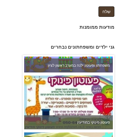
מודעות ממומנות
גני ילדים ומשפחתונים נבחרים
משפחתון ופעוטון ילנה במערב ראשון לציון
פעוטון פינוקי במודיעין