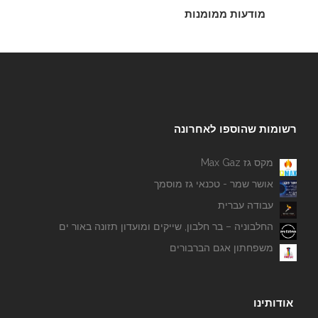
מודעות ממומנות
רשומות שהוספו לאחרונה
מקס גז Max Gaz
אושר שמר - טכנאי גז מוסמך
עבודה עברית
החלבוניה – בר חלבון, שייקים ומועדון תזונה באור ים
משפחתון אגם הברבורים
אודותינו