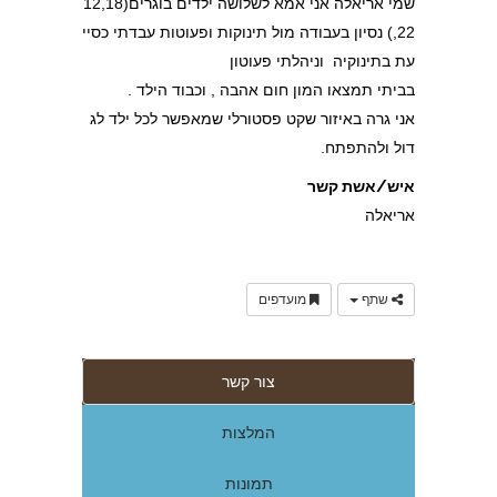
שמי אריאלה אני אמא לשלושה ילדים בוגרים(12,18
,22) נסיון בעבודה מול תינוקות ופעוטות עבדתי כסיי
עת בתינוקיה וניהלתי פעוטון
בביתי תמצאו המון חום אהבה , וכבוד הילד .
אני גרה באיזור שקט פסטורלי שמאפשר לכל ילד לג
דול ולהתפתח.
איש/אשת קשר
אריאלה
שתף
מועדפים
צור קשר
המלצות
תמונות