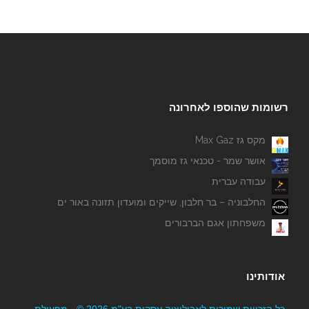
רשומות שהוספו לאחרונה
מקס גז Max Gaz
אושר שמר - טכנאי גז מוסמך
עבודה עברית
החלבוניה – בר חלבון, שייקים ומועדון תזונה באור ים
משפחתון אגם הברבורים
אודותינו