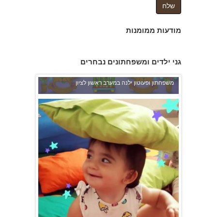
מודעות ממומנות
גני ילדים ומשפחתונים נבחרים
משפחתון ופעוטון ילנה במערב ראשון לציון