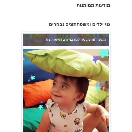
מודעות ממומנות
גני ילדים ומשפחתונים נבחרים
משפחתון ופעוטון ילנה במערב ראשון לציון