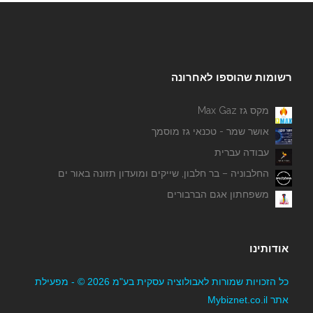
רשומות שהוספו לאחרונה
מקס גז Max Gaz
אושר שמר - טכנאי גז מוסמך
עבודה עברית
החלבוניה – בר חלבון, שייקים ומועדון תזונה באור ים
משפחתון אגם הברבורים
אודותינו
כל הזכויות שמורות לאבולוציה עסקית בע"מ 2026 © - מפעילת
אתר Mybiznet.co.il