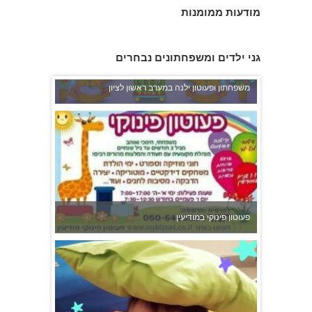
מודעות ממומנות
גני ילדים ומשפחתונים נבחרים
משפחתון ופעוטון ילנה במערב ראשון לציון
פעוטון פינוקי במודיעין