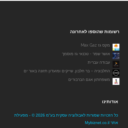
רשומות שהוספו לאחרונה
מקס גז Max Gaz
אושר שמר - טכנאי גז מוסמך
עבודה עברית
החלבוניה – בר חלבון, שייקים ומועדון תזונה באור ים
משפחתון אגם הברבורים
אודותינו
כל הזכויות שמורות לאבולוציה עסקית בע"מ 2026 © - מפעילת
אתר Mybiznet.co.il