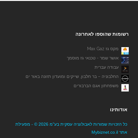
רשומות שהוספו לאחרונה
מקס גז Max Gaz
אושר שמר - טכנאי גז מוסמך
עבודה עברית
החלבוניה – בר חלבון, שייקים ומועדון תזונה באור ים
משפחתון אגם הברבורים
אודותינו
כל הזכויות שמורות לאבולוציה עסקית בע"מ 2026 © - מפעילת
אתר Mybiznet.co.il