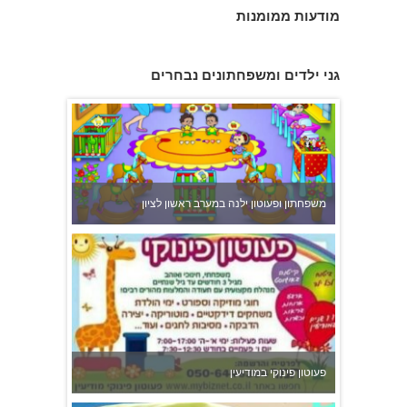
מודעות ממומנות
גני ילדים ומשפחתונים נבחרים
משפחתון ופעוטון ילנה במערב ראשון לציון
פעוטון פינוקי במודיעין