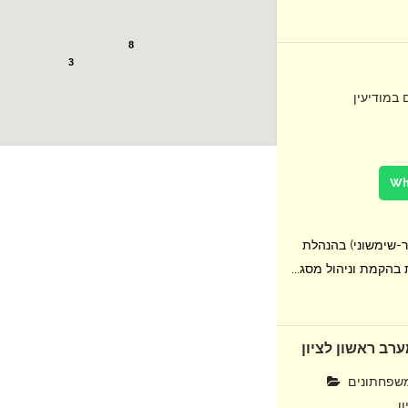
8
3
 במודיעין
זר-שימשוני) בהנהלת
הקמת וניהול מסג...
רב ראשון לציון
פחתונים
ן