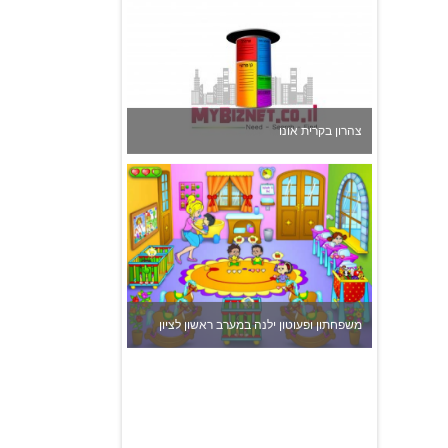
משפחתון ופעוטון ילנה במערב ראשון לציון