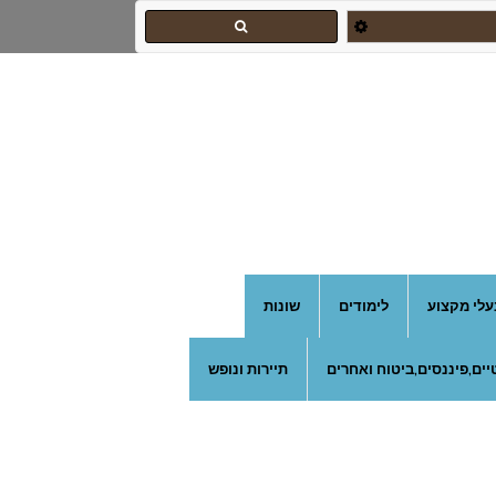
עלי מקצוע
לימודים
שונות
ים,פיננסים,ביטוח ואחרים
תיירות ונופש
צהרון בקרית אונו