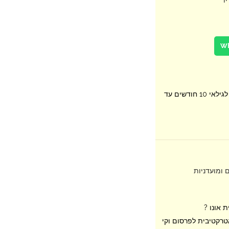
תעודת הסמכה ע"י משרד התמ"ת. לגילאי 10 חודשים עד
 ומועדניות
 אונו ?
טרקטיבית לפרסום וקי