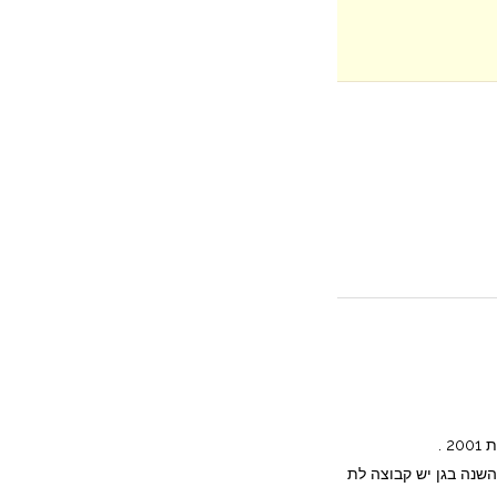
שמי ורד – הגן פועל בהנהלתי משנת 2001 .
השנה בגן יש קבוצה לת