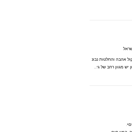
ל אהבה והחלטות נבונ
ש מגוון רחב של גי...
יים+.