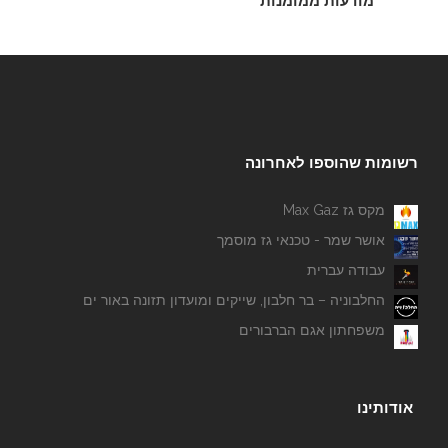
מודעות ממומנות
רשומות שהוספו לאחרונה
מקס גז Max Gaz
אושר שמר - טכנאי גז מוסמך
עבודה עברית
החלבוניה – בר חלבון, שייקים ומועדון תזונה באור ים
משפחתון אגם הברבורים
אודותינו