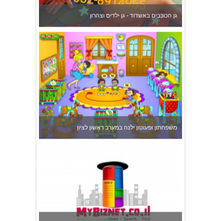
גן הכוכבים באשדוד - גן ילדים וצהרון
משפחתון ופעוטון ילנה במערב ראשון לציון