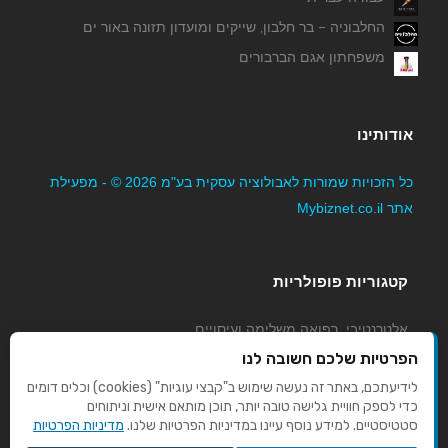
החלבוניה – בר חלבון, שייקים ומועדון תזונה באור ים
משפחתון אגם הברבורים
אודותינו
כל הזכויות שמורות לאבולוציה עסקית בע"מ 2026 © - מפעילת
אתר Mybiznet.co.il
קטגוריות פופולריות
אלטרנטיבי, רפואה משלימה ועיסויים
גני ילדים, משפחתונים וצהרונים
הפרטיות שלכם חשובה לנו
קוסמטיקה טיפוח ויופי
לידיעתכם, באתר זה נעשה שימוש ב"קבצי עוגיות" (cookies) וכלים דומים
כדי לספק חוויית גלישה טובה יותר, תוכן מותאם אישית וניתוחים
מורים לנהיגה
סטטיסטיים. למידע נוסף עיינו במדיניות הפרטיות שלנו.
מדיניות הפרטיות