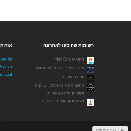
רשומות שהוספו לאחרונה
אודותי
מקס גז Max Gaz
כל הזכו
אושר שמר - טכנאי גז מוסמך
t.co.il
עבודה עברית
החלבוניה – בר חלבון, שייקים
ומועדון תזונה באור ים
משפחתון אגם הברבורים
שנו העדפות פרטיות