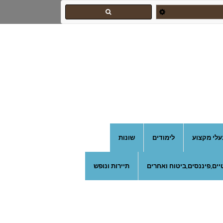
עלי מקצוע
לימודים
שונות
ים,פיננסים,ביטוח ואחרים
תיירות ונופש
צהרון בקרית אונו