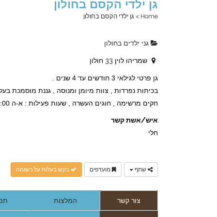
גן ילדי הקסם בחולון
Home
>
גן ילדי הקסם בחולון
גני ילדים בחולון
שמריהו לוין 33 חולון
גן פרטי לגילאי 3 חודשים עד 4 שנים .
חקים מרשימה , חוגים העשרה , שעות פעילות : א-ה 7:00 עד 17:00 שישי 7:00 עד 12:30 .
איש/אשת קשר
חלי
שתף
מועדפים
בקש בעלות על רשומה
צור קשר
המלצות
תמו