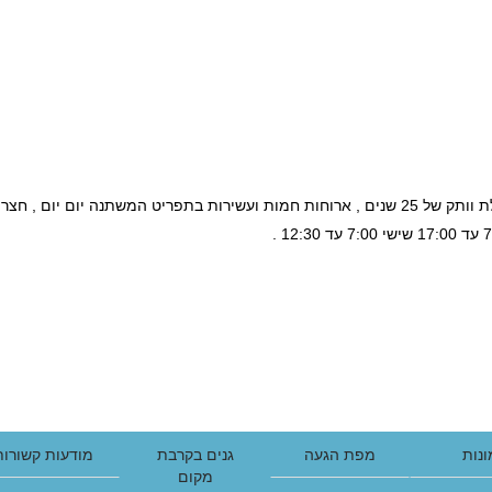
בכיתות נפרדות , צוות מיומן ומנוסה , גננת מוסמכת בעלת וותק של 25 שנים , ארוחות חמות ועשירות בתפריט המשתנה יום יום ,
נות
מפת הגעה
גנים בקרבת
מודעות קשורות
מקום