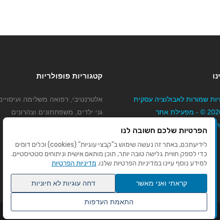
נו
קטגוריות פופולריות
יות שמורות לאבולוציה עסקית
אלטרנטיבי, רפואה משלימה ועיסויים
בע"מ 2026 © - מפעילת אתר
גני ילדים, משפחתונים וצהרונים
Mybizne
קוסמטיקה טיפוח ויופי
הפרטיות שלכם חשובה לנו
מורים לנהיגה
לידיעתכם, באתר זה נעשה שימוש ב"קבצי עוגיות" (cookies) וכלים דומים
כדי לספק חוויית גלישה טובה יותר, תוכן מותאם אישית וניתוחים סטטיסטיים.
למידע נוסף עיינו במדיניות הפרטיות שלנו.
מדיניות הפרטיות
קראתי ואני מאשר
דחה עוגיות לא חיוניות
התאמת העדפות