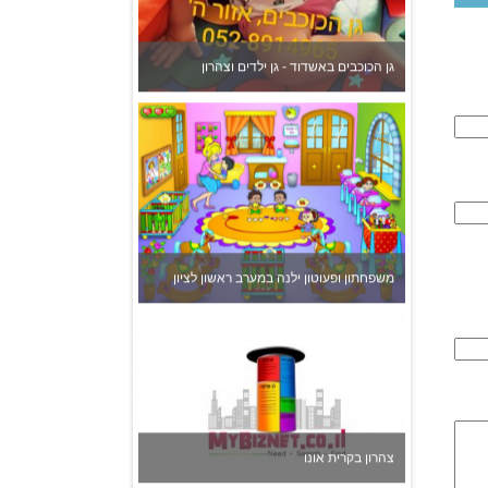
גן הכוכבים באשדוד - גן ילדים וצהרון
משפחתון ופעוטון ילנה במערב ראשון לציון
צהרון בקרית אונו