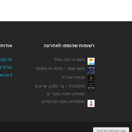
רשומות שהוספו לאחרונה
אודותי
מקס גז Max Gaz
כל הזכו
אושר שמר - טכנאי גז מוסמך
t.co.il
עבודה עברית
החלבוניה – בר חלבון, שייקים
ומועדון תזונה באור ים
משפחתון אגם הברבורים
שנו העדפות פרטיות