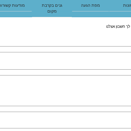
נות
מפת הגעה
גנים בקרבת
מודעות קשורות
מקום
לך חשבון אצלנו