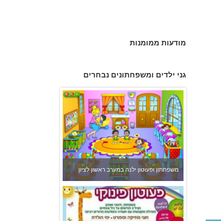
מודעות ממומנות
גני ילדים ומשפחתונים נבחרים
משפחתון ופעוטון ילנה במערב ראשון לציון
פעוטון פינוקי במודיעין