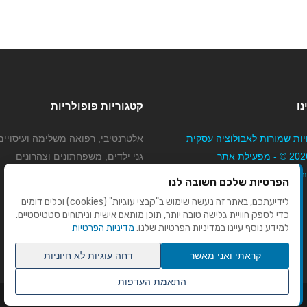
נו
קטגוריות פופולריות
יות שמורות לאבולוציה עסקית
אלטרנטיבי, רפואה משלימה ועיסויים
בע"מ 2026 © - מפעילת אתר
גני ילדים, משפחתונים וצהרונים
Mybizne
קוסמטיקה טיפוח ויופי
הפרטיות שלכם חשובה לנו
מורים לנהיגה
לידיעתכם, באתר זה נעשה שימוש ב"קבצי עוגיות" (cookies) וכלים דומים
כדי לספק חוויית גלישה טובה יותר, תוכן מותאם אישית וניתוחים סטטיסטיים.
למידע נוסף עיינו במדיניות הפרטיות שלנו.
מדיניות הפרטיות
קראתי ואני מאשר
דחה עוגיות לא חיוניות
התאמת העדפות