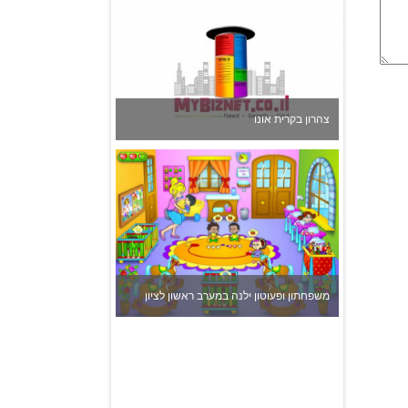
משפחתון ופעוטון ילנה במערב ראשון לציון