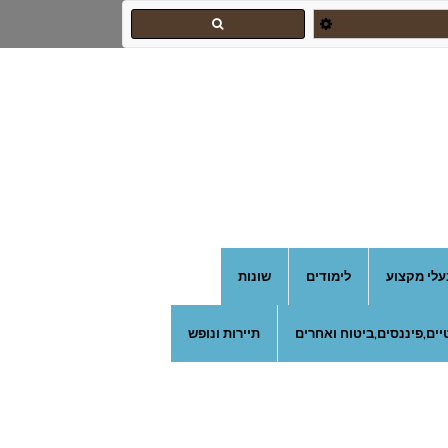
עלי מקצוע
לימודים
שונות
ים,פיננסים,ביטוח ואחרים
תיירות ונופש
צהרון בקרית אונו