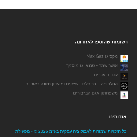
רשומות שהוספו לאחרונה
מקס גז Max Gaz
אושר שמר - טכנאי גז מוסמך
עבודה עברית
החלבוניה – בר חלבון, שייקים ומועדון תזונה באור ים
משפחתון אגם הברבורים
אודותינו
כל הזכויות שמורות לאבולוציה עסקית בע"מ 2026 © - מפעילת