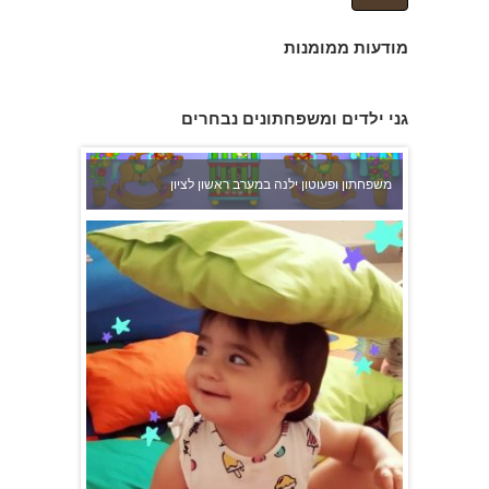
מודעות ממומנות
גני ילדים ומשפחתונים נבחרים
משפחתון ופעוטון ילנה במערב ראשון לציון