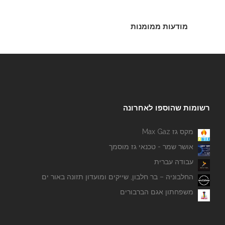
מודעות ממומנות
רשומות שהוספו לאחרונה
מקס גז Max Gaz
אושר שמר - טכנאי גז מוסמך
עבודה עברית
החלבוניה – בר חלבון, שייקים ומועדון תזונה באור ים
משפחתון אגם הברבורים