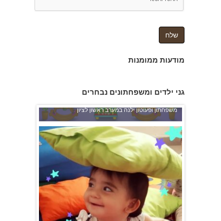
מודעות ממומנות
גני ילדים ומשפחתונים נבחרים
משפחתון ופעוטון ילנה במערב ראשון לציון