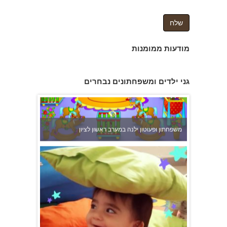
מודעות ממומנות
גני ילדים ומשפחתונים נבחרים
משפחתון ופעוטון ילנה במערב ראשון לציון