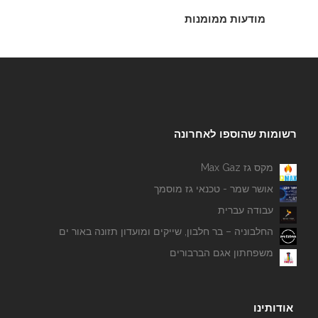
מודעות ממומנות
רשומות שהוספו לאחרונה
מקס גז Max Gaz
אושר שמר - טכנאי גז מוסמך
עבודה עברית
החלבוניה – בר חלבון, שייקים ומועדון תזונה באור ים
משפחתון אגם הברבורים
אודותינו