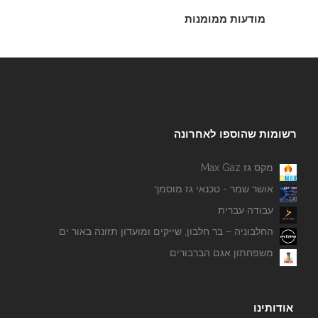
מודעות ממומנות
רשומות שהוספו לאחרונה
מקס גז Max Gaz
אושר שמר - טכנאי גז מוסמך
עבודה עברית
החלבוניה – בר חלבון, שייקים ומועדון תזונה באור ים
משפחתון אגם הברבורים
אודותינו